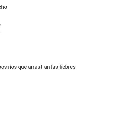
cho
o
n
 ríos que arrastran las fiebres