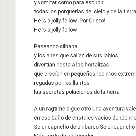
y vomitar como para escupir
todas las porquerías del cielo y de la tierr
He ‘s a jolly fellow ¡Por Cristo!
He ‘s a jolly fellow
Paseando silbaba
y los aires que salían de sus labios
divertían hasta a las hortalizas
que crecían en pequeños recintos extr
regadas por los llantos
las secretas poluciones de la tierra
A un ragtime sigue otro Una aventura vale
en ese baño de cristales vacíos donde m
Se encaprichó de un barco Se encaprichó
Más tarde de un tocador