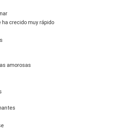
nar
 ha crecido muy rápido
as
chas amorosas
s
mantes
se