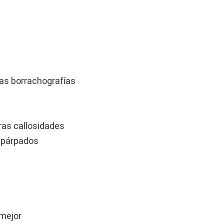
das borrachografías
ras callosidades
 párpados
 mejor