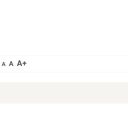
A+
A
A