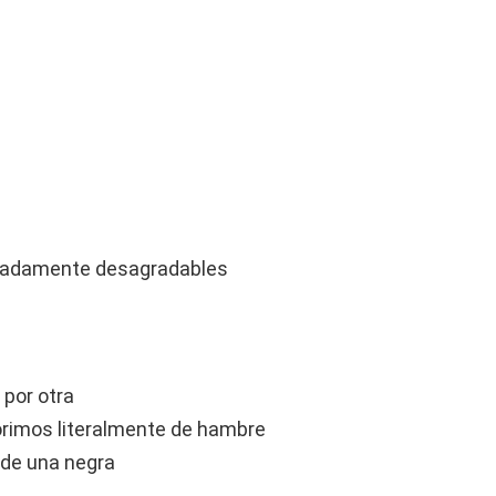
a
emadamente desagradables
 por otra
orimos literalmente de hambre
 de una negra