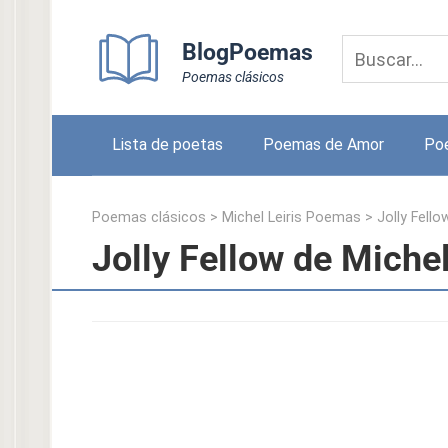
Skip
to
BlogPoemas
content
Poemas clásicos
Lista de poetas
Poemas de Amor
Po
Poemas clásicos
>
Michel Leiris Poemas
>
Jolly Fello
Jolly Fellow de Michel