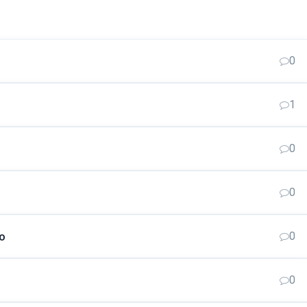
0
1
0
0
o
0
0