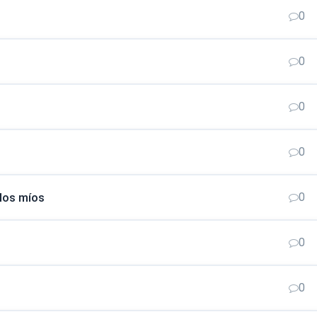
0
0
0
0
los míos
0
0
0