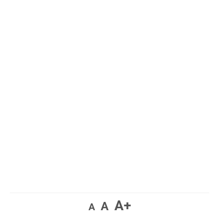
A+
A
A