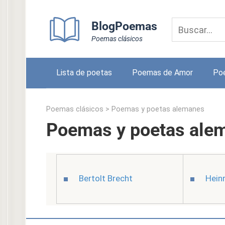
Skip
to
BlogPoemas
content
Poemas clásicos
Lista de poetas
Poemas de Amor
Po
Poemas clásicos
>
Poemas y poetas alemanes
Poemas y poetas ale
Bertolt Brecht
Hein