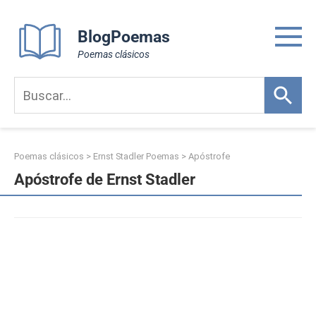
Skip
to
BlogPoemas
content
Poemas clásicos
Poemas clásicos
>
Ernst Stadler Poemas
>
Apóstrofe
Apóstrofe de Ernst Stadler