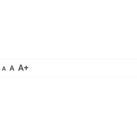
A+
A
A
s