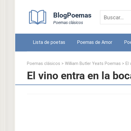
Skip
to
BlogPoemas
content
Poemas clásicos
Lista de poetas
Poemas de Amor
Po
Poemas clásicos
>
William Butler Yeats Poemas
>
El
El vino entra en la bo