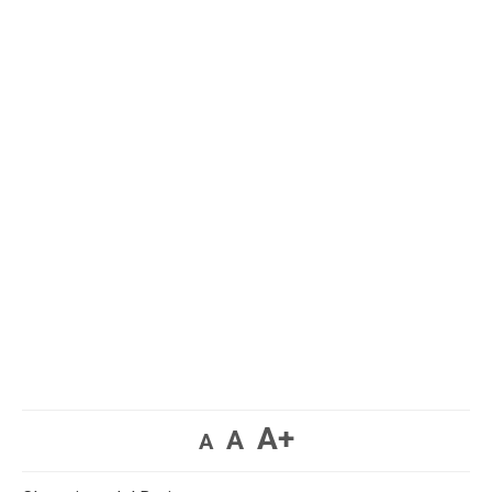
A+
A
A