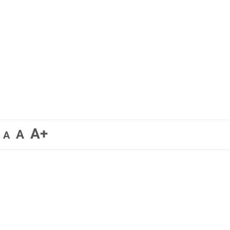
A+
A
A