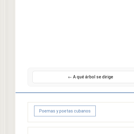
← A qué árbol se dirige
Poemas y poetas cubanos