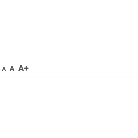
A+
A
A