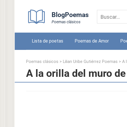
Skip
to
BlogPoemas
content
Poemas clásicos
Lista de poetas
Poemas de Amor
Po
Poemas clásicos
>
Lilian Uribe Gutiérrez Poemas
>
A 
A la orilla del muro de