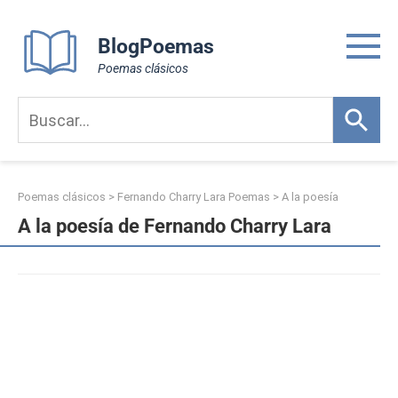
Skip
to
BlogPoemas
content
Poemas clásicos
Poemas clásicos
>
Fernando Charry Lara Poemas
>
A la poesía
A la poesía de Fernando Charry Lara