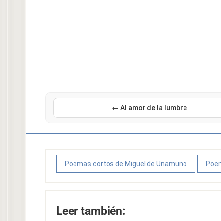
← Al amor de la lumbre
Poemas cortos de Miguel de Unamuno
Poem
Leer también: