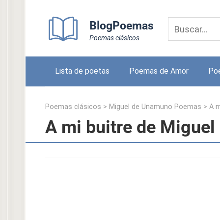
Skip
to
BlogPoemas
content
Poemas clásicos
Lista de poetas
Poemas de Amor
Po
Poemas clásicos
>
Miguel de Unamuno Poemas
>
A m
A mi buitre de Migue