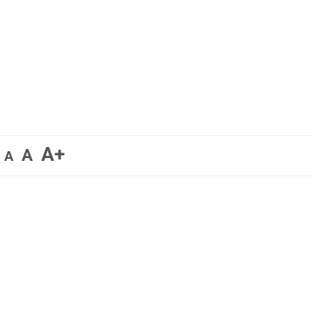
A+
A
A