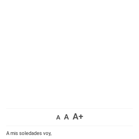
A+
A
A
A mis soledades voy,