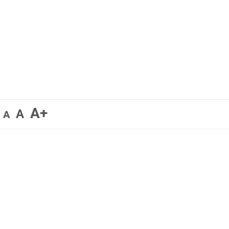
A+
A
A