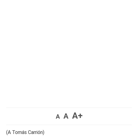
A+
A
A
(A Tomás Carrión)