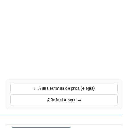
← A una estatua de proa (elegía)
A Rafael Alberti →