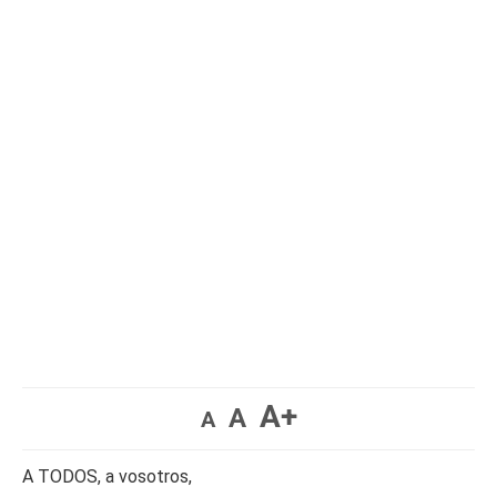
A+
A
A
A TODOS, a vosotros,