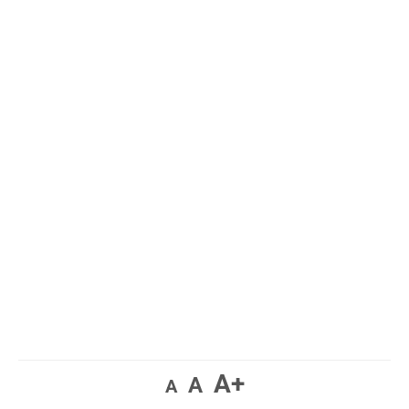
A+
A
A