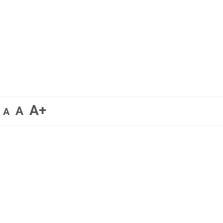
A+
A
A