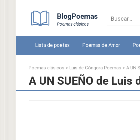
Skip
to
BlogPoemas
content
Poemas clásicos
Lista de poetas
Poemas de Amor
Po
Poemas clásicos
>
Luis de Góngora Poemas
>
A UN 
A UN SUEÑO de Luis 