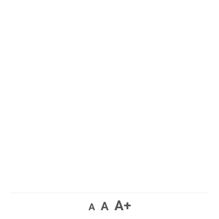
A+
A
A