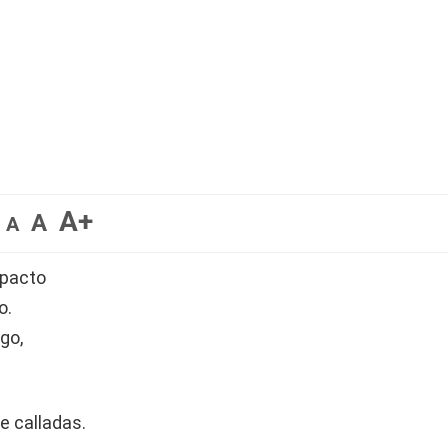
A+
A
A
mpacto
o.
go,
e calladas.