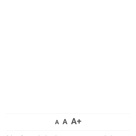
A+
A
A