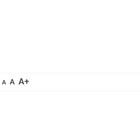
A+
A
A