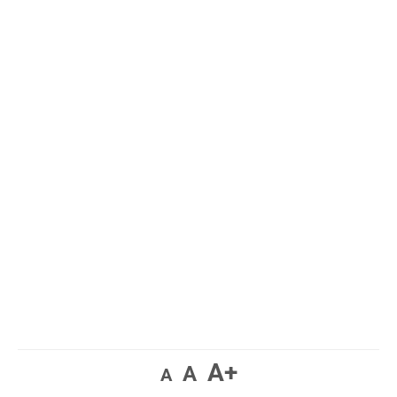
A+
A
A