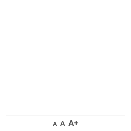
A+
A
A