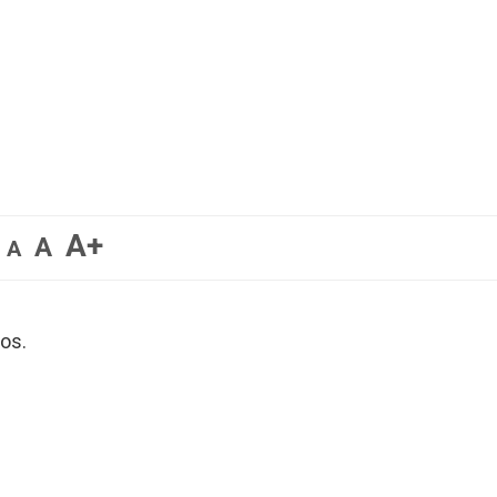
A+
A
A
os.