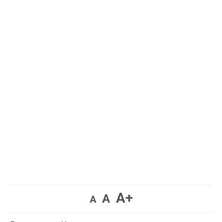
A+
A
A