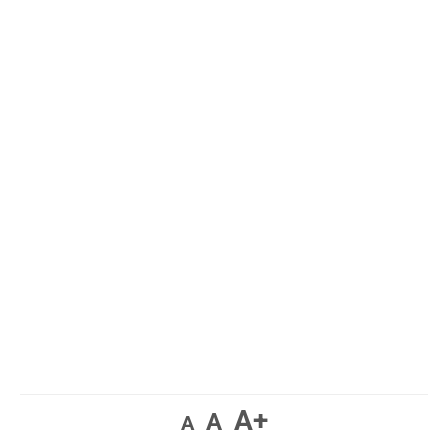
A+
A
A