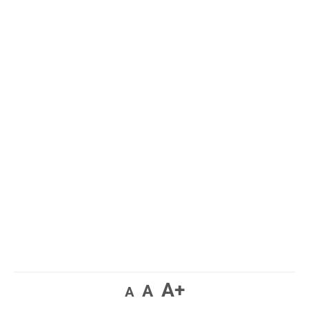
A+
A
A