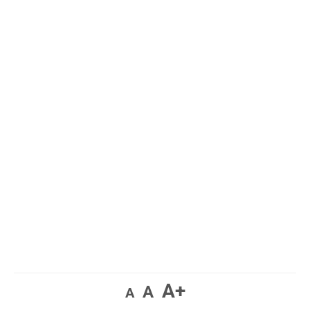
A+
A
A