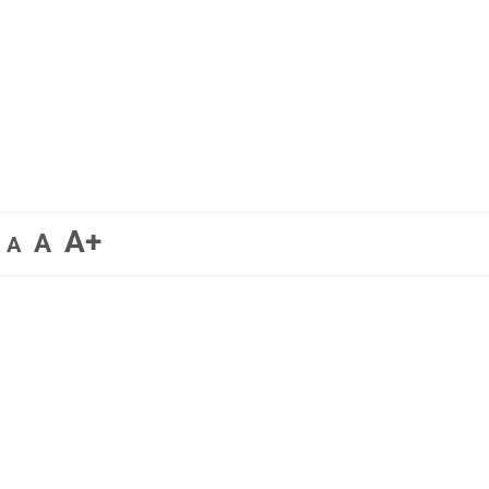
A+
A
A