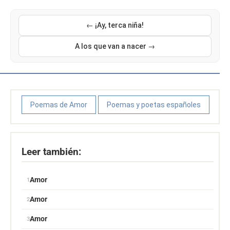
← ¡Ay, terca niña!
A los que van a nacer →
Poemas de Amor
Poemas y poetas españoles
Leer también:
Amor
Amor
Amor