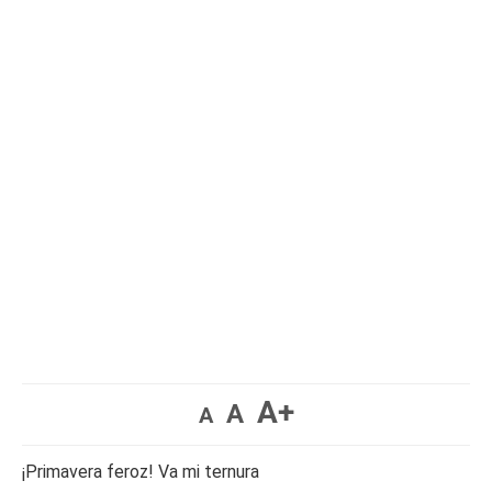
A+
A
A
¡Primavera feroz! Va mi ternura