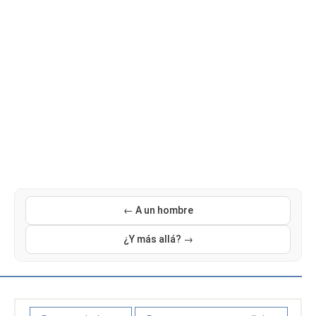
← A un hombre
¿Y más allá? →