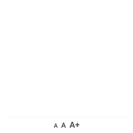
A+
A
A