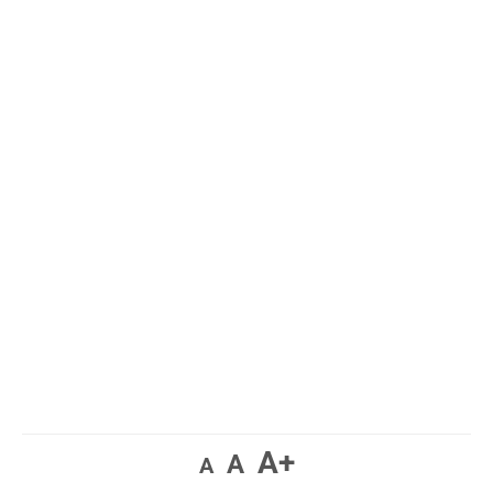
A+
A
A