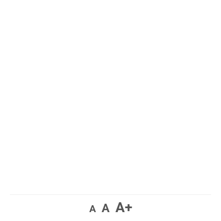
A+
A
A