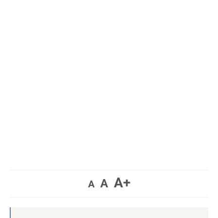
A+
A
A