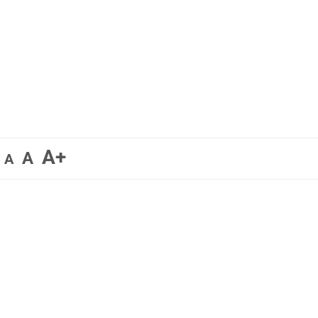
A+
A
A