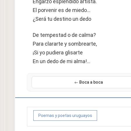
Engarzó espléndido artista.
El porvenir es de miedo…
¿Será tu destino un dedo
De tempestad o de calma?
Para clararte y sombrearte,
¡Si yo pudiera glisarte
En un dedo de mi alma!…
← Boca a boca
Poemas y poetas uruguayos