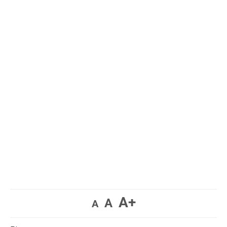
A+
A
A