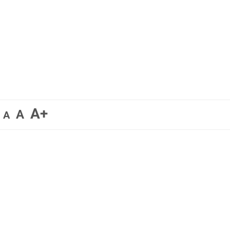
A+
A
A