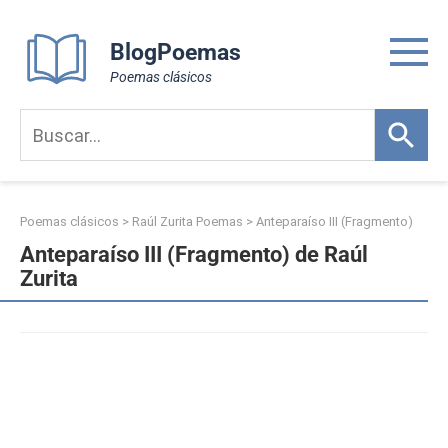
Skip
to
BlogPoemas
content
Poemas clásicos
Poemas clásicos
>
Raúl Zurita Poemas
>
Anteparaíso III (Fragmento)
Anteparaíso III (Fragmento) de Raúl
Zurita