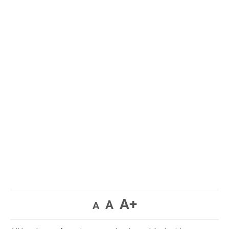
A+
A
A