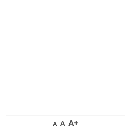
A+
A
A