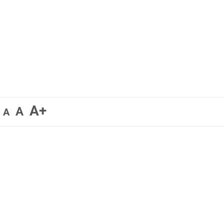
A+
A
A