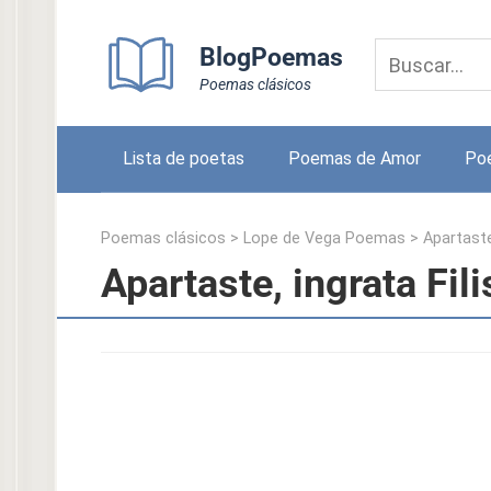
Skip
to
BlogPoemas
content
Poemas clásicos
Lista de poetas
Poemas de Amor
Po
Poemas clásicos
>
Lope de Vega Poemas
>
Apartaste,
Apartaste, ingrata Fil