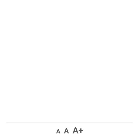
A+
A
A