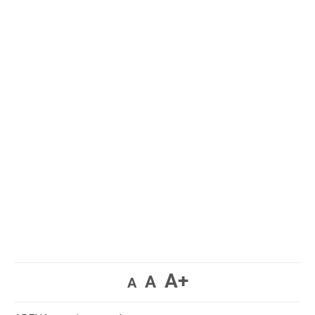
A+
A
A