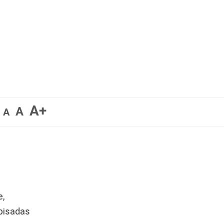
A+
A
A
e,
pisadas