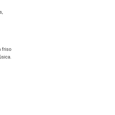
s,
 friso
úsica.