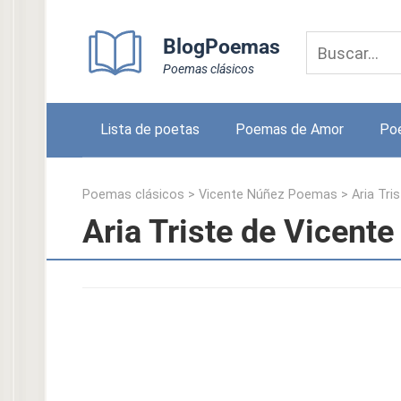
Skip
to
BlogPoemas
content
Poemas clásicos
Lista de poetas
Poemas de Amor
Po
Poemas clásicos
>
Vicente Núñez Poemas
>
Aria Tri
Aria Triste de Vicent