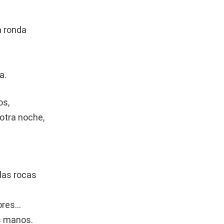
a ronda
a.
os,
otra noche,
 las rocas
lores…
s manos.