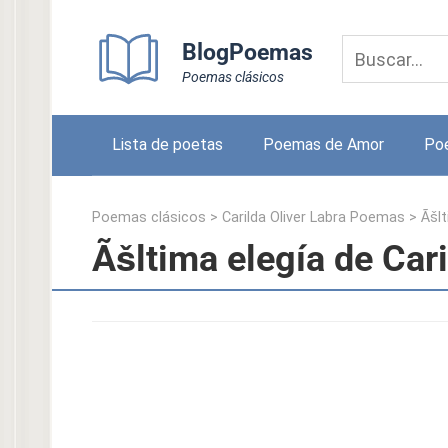
Skip
to
BlogPoemas
content
Poemas clásicos
Lista de poetas
Poemas de Amor
Po
Poemas clásicos
>
Carilda Oliver Labra Poemas
>
Ãšlt
Ãšltima elegía de Cari