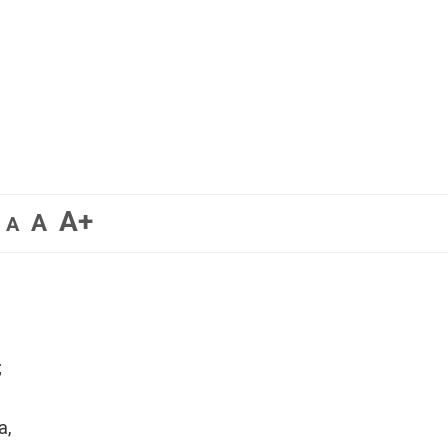
A+
A
A
;
a,