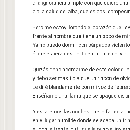
a la ignorancia simple con que quiere una 
o a la salud del alba, que es casi campes
Pero me estoy llorando el corazón que lle
frente al hombre que tiene un poco de mi f
Ya no puedo dormir con párpados violento
él me espera despierto en la calle del vino
Quizás debo acordarme de este color que
y debo ser más tibia que un rincón de olvi
Le diré blandamente con mi voz de febrer
Enséñame una llama que se apague distin
Y estaremos las noches que le falten al 
en el lugar humilde donde se acaba un trin
él, con la frente inútil que le puso el inviern