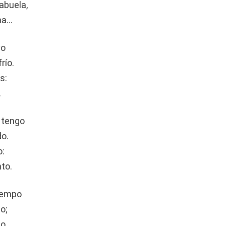
abuela,
ina…
vo
río.
s:
.
 tengo
do.
o:
to.
tiempo
o;
o,