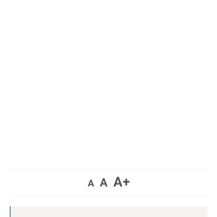
A+
A
A