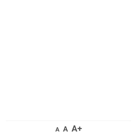
A+
A
A