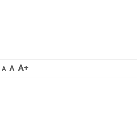
A+
A
A