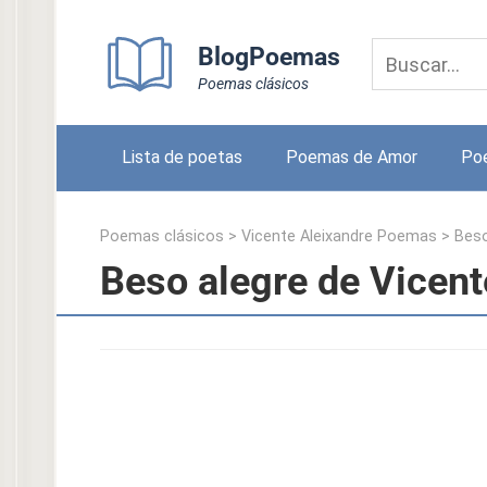
Skip
to
BlogPoemas
content
Poemas clásicos
Lista de poetas
Poemas de Amor
Po
Poemas clásicos
>
Vicente Aleixandre Poemas
>
Beso
Beso alegre de Vicent