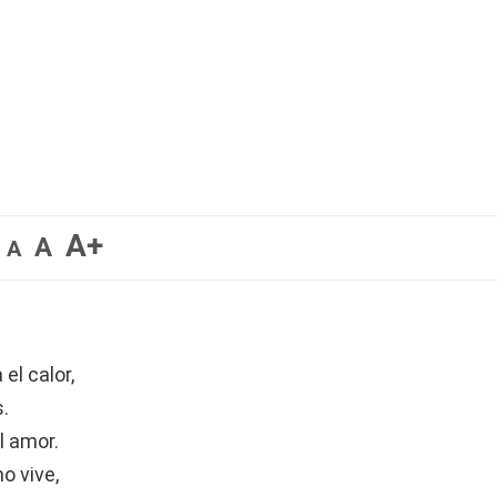
A+
A
A
el calor,
s.
l amor.
o vive,