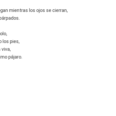
gan mientras los ojos se cierran,
 párpados.
olo,
 los pies,
 viva,
imo pájaro.